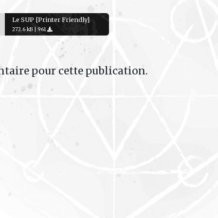
Le SUP [Printer Friendly]
272.6 kB |
961
taire pour cette publication.