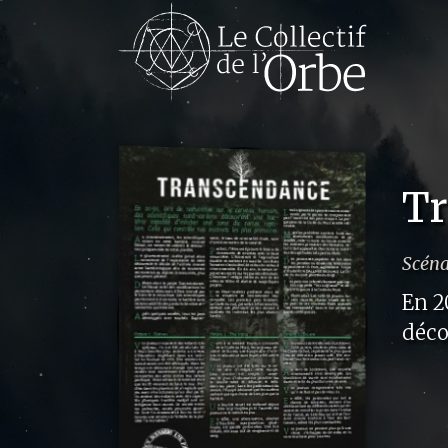
Tr
Scéna
En 2
déco