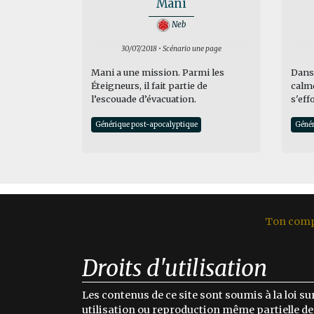
Mani
Neb
30/07/2018 • Scénario une page
Mani a une mission. Parmi les
Dans 
Éteigneurs, il fait partie de
calme
l’escouade d’évacuation.
s'eff
Générique post-apocalyptique
Génér
Ton com
Droits d'utilisation
Les contenus de ce site sont soumis à la loi sur
utilisation ou reproduction même partielle des