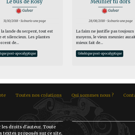
Le bus de Rosy
Meunier tu dors
Gulvar
Gulvar
31/10/2018 • Scénario une page
28/08/2018 • Scénario une page
la lande du serpent, tout est
La faim ne justifie pas toujours 
 et silencieux. Les plantes
moyens, le vieux meunier aurai
orcent de...
mieux fait de...
ique post-apocalyptique
Générique post-apocalyptique
pte
Toutes nos créations
Qui sommes nous ?
Cont
 les droits d'auteur. Toute
 textes proposés sur ce site,