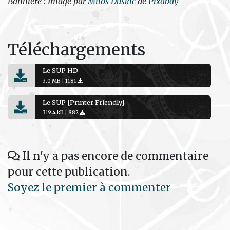
Bannière : Image par
Milos Duskic
de
Pixabay
Téléchargements
Le SUP HD
3.0 MB |
1181
Le SUP [Printer Friendly]
319.4 kB |
882
Il n'y a pas encore de commentaire
pour cette publication.
Soyez le premier à commenter