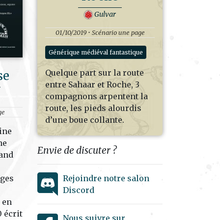
Gulvar
01/10/2019 • Scénario une page
Générique médiéval fantastique
Quelque part sur la route
se
entre Sahaar et Roche, 3
compagnons arpentent la
route, les pieds alourdis
ge
d’une boue collante.
ine
ne
Envie de discuter ?
uand
Rejoindre notre salon
ages
Discord
 en
 écrit
Nous suivre sur