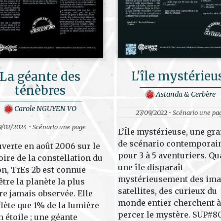
L'île mystérieu
La géante des
ténèbres
Astanda & Cerbère
Carole NGUYEN VO
27/09/2022 • Scénario une pa
9/02/2024 • Scénario une page
L’Île mystérieuse, une gra
de scénario contemporai
verte en août 2006 sur le
pour 3 à 5 aventuriers. Q
toire de la constellation du
une île disparaît
n, TrEs-2b est connue
mystérieusement des im
être la planète la plus
satellites, des curieux du
e jamais observée. Elle
monde entier cherchent à
flète que 1% de la lumière
percer le mystère. SUP#80
n étoile ; une géante