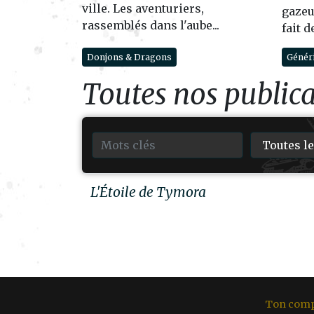
ville. Les aventuriers,
gazeu
rassemblés dans l'aube...
fait d
Donjons & Dragons
Généri
Toutes nos public
L'Étoile de Tymora
Ton com