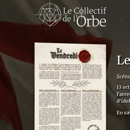
Le
Scéna
13 oc
l'arr
d’idol
En sa