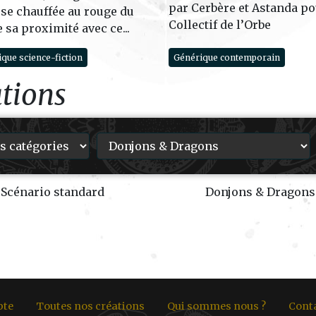
par Cerbère et Astanda po
se chauffée au rouge du
Collectif de l’Orbe
e sa proximité avec ce...
que science-fiction
Générique contemporain
ations
Scénario standard
Donjons & Dragons
pte
Toutes nos créations
Qui sommes nous ?
Cont